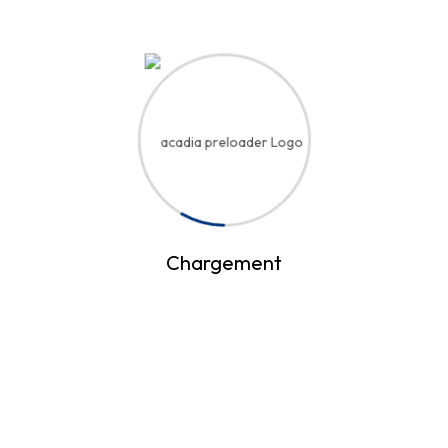
Innovation Trends
Designation
Email
website
Chargement
A Propos
Notre
Newsletter
A Propos
L’Ecole Nationale
Entrez votre email
Inscription
de Formation
et nous vous
Hôtelière et
Contact
enverrons
Touristique
plus d’informations
(ENFHT) accueille
des élèves