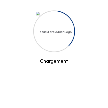
profilent à l’horizon
Quelque chose d’énorme se prépare ! Notre boutique est en
chantier et sera bientôt lancée !
Chargement
About
Quick
Our
links
Newslette
About Us
Lorem ipsum
r
Students
Courses
dolor sit amet,
Enter your
Addmition
consectetur
News & Blogs
email and we’ll
adipisc ing