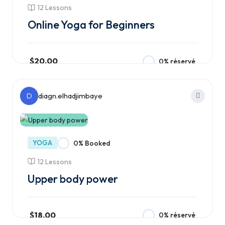
12 Lessons
Online Yoga for Beginners
$20.00
0% réservé
Ajouter au panier
D
diagn.elhadjimbaye
YOGA
0% Booked
12 Lessons
Upper body power
$18.00
0% réservé