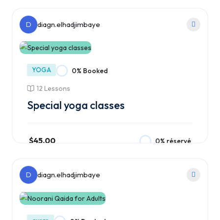
Ajouter au panier
D
diagn.elhadjimbaye
YOGA
0% Booked
12 Lessons
Special yoga classes
$45.00
0% réservé
Ajouter au panier
D
diagn.elhadjimbaye