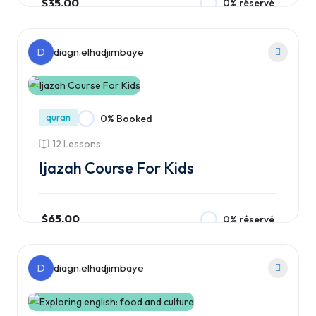
$35.00
0% réservé
Ajouter au panier
D
diagn.elhadjimbaye
quran
0% Booked
12 Lessons
Ijazah Course For Kids
$65.00
0% réservé
Ajouter au panier
D
diagn.elhadjimbaye