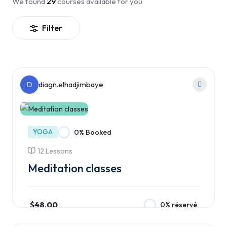
We found
29
courses available for you
Filter
D
diagn.elhadjimbaye
YOGA
0% Booked
12 Lessons
Meditation classes
$48.00
0% réservé
Ajouter au panier