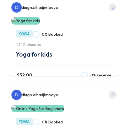
D
diagn.elhadjimbaye
YOGA
0% Booked
12 Lessons
Yoga for kids
$32.00
0% réservé
Ajouter au panier
D
diagn.elhadjimbaye
YOGA
0% Booked