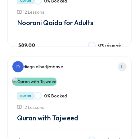
quran
0% Booked
12 Lessons
Noorani Qaida for Adults
$89.00
0% réservé
Ajouter au panier
D
diagn.elhadjimbaye
quran
0% Booked
12 Lessons
Quran with Tajweed