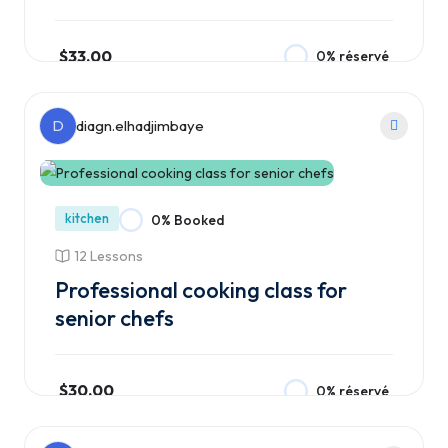
$33.00
0% réservé
Ajouter au panier
D
diagn.elhadjimbaye
kitchen
0% Booked
12 Lessons
Professional cooking class for
senior chefs
$30.00
0% réservé
Ajouter au panier